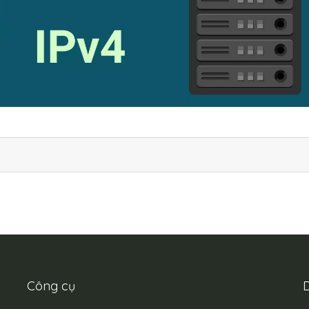
Công cụ
D