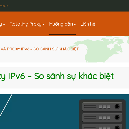
lumbus
xy
Rotating Proxy
Hướng dẫn
Liên hệ
 VÀ PROXY IPV6 – SO SÁNH SỰ KHÁC BIỆT
y IPv6 – So sánh sự khác biệt