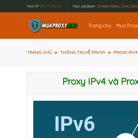
Your IP:
216.73.216.63
Your Location :
United States, Ohio, Co
Trang chủ
Mua Pro
TRANG CHỦ
THÔNG TIN VỀ PROXY
PROXY IPV4
Proxy IPv4 và Prox