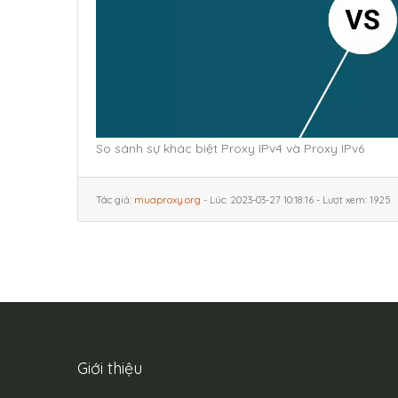
So sánh sự khác biệt Proxy IPv4 và Proxy IPv6
Tác giả:
muaproxy.org
- Lúc: 2023-03-27 10:18:16 - Lượt xem: 1925
Giới thiệu