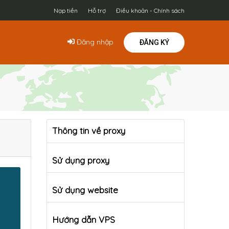
Nạp tiền
Hỗ trợ
Điều khoản - Chính sách
Đăng nhập
ĐĂNG KÝ
Thông tin về proxy
Sử dụng proxy
Sử dụng website
Hướng dẫn VPS