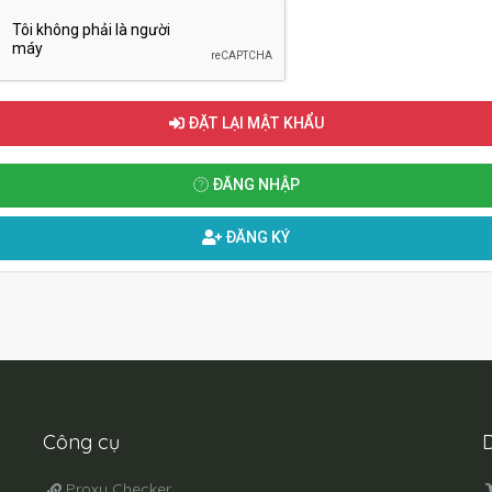
ĐẶT LẠI MẬT KHẨU
ĐĂNG NHẬP
ĐĂNG KÝ
Công cụ
D
Proxy Checker