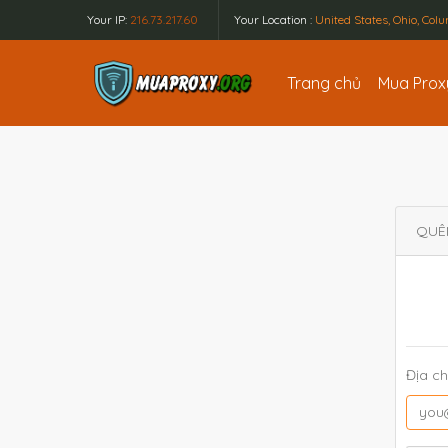
Your IP:
216.73.217.60
Your Location :
United States, Ohio, Co
Trang chủ
Mua Pro
QUÊ
Địa ch