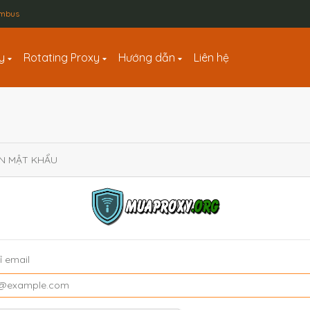
lumbus
xy
Rotating Proxy
Hướng dẫn
Liên hệ
N MẬT KHẨU
ỉ email