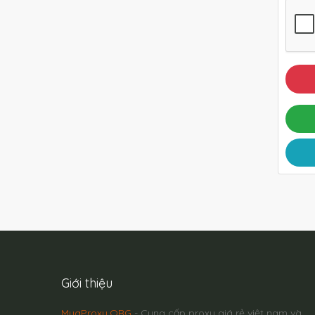
Giới thiệu
MuaProxy.ORG
- Cung cấp proxy giá rẻ việt nam và