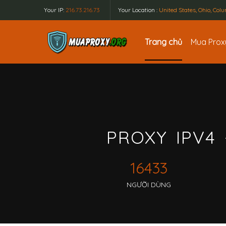
Your IP:
216.73.216.73
Your Location :
United States, Ohio, Co
Trang chủ
Mua Pro
PROXY IPV4 
16433
NGƯỜI DÙNG