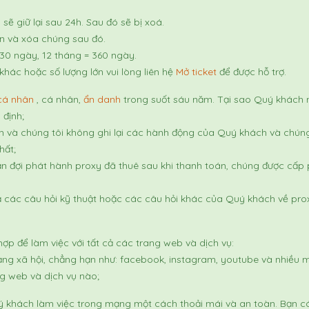
 sẽ giữ lại sau 24h. Sau đó sẽ bị xoá.
hạn và xóa chúng sau đó.
= 30 ngày, 12 tháng = 360 ngày.
hác hoặc số lượng lớn vui lòng liên hệ
Mở ticket
để được hỗ trợ.
cá nhân
, cá nhân,
ẩn danh
trong suốt sáu năm.
Tại sao Quý khách 
 định;
 và chúng tôi không ghi lại các hành động của Quý khách và chúng
hất;
đợi phát hành proxy đã thuê sau khi thanh toán, chúng được cấp ph
 cả các câu hỏi kỹ thuật hoặc các câu hỏi khác của Quý khách về pro
ợp để làm việc với tất cả các trang web và dịch vụ:
ng xã hội, chẳng hạn như: facebook, instagram, youtube và nhiều mạ
ng web và dịch vụ nào;
ý khách làm việc trong mạng một cách thoải mái và an toàn.
Bạn c