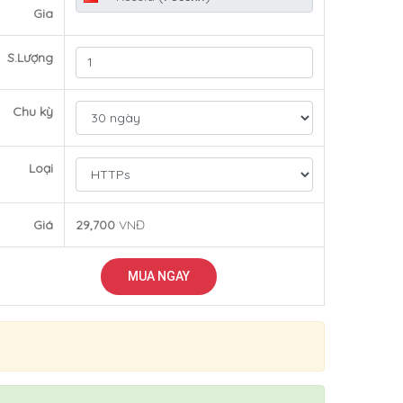
Gia
S.Lượng
Chu kỳ
Loại
Giá
29,700
VNĐ
MUA NGAY