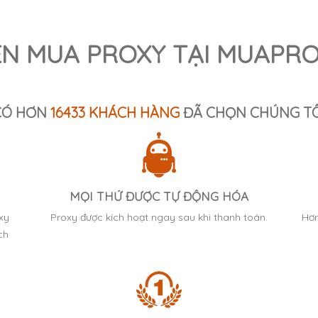
ÊN MUA PROXY TẠI MUAPRO
CÓ HƠN
16433 KHÁCH HÀNG
ĐÃ CHỌN CHÚNG TÔ
MỌI THỨ ĐƯỢC TỰ ĐỘNG HÓA
oxy
Proxy được kích hoạt ngay sau khi thanh toán.
Hơn
ch