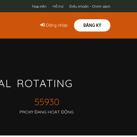
Nạp tiền
Hỗ trợ
Điều khoản - Chính sách
Đăng nhập
ĐĂNG KÝ
IAL ROTATING
55930
PROXY ĐANG HOẠT ĐỘNG