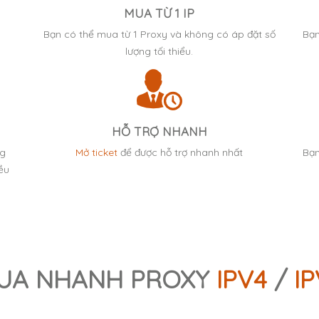
MUA TỪ 1 IP
Bạn có thể mua từ 1 Proxy và không có áp đặt số
Bạn
lượng tối thiểu.
HỖ TRỢ NHANH
ng
Mở ticket
để được hỗ trợ nhanh nhất
Bạn
ều
UA NHANH PROXY
IPV4
/
IP