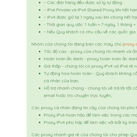
− Các đơn hàng đều được xử lý tự động.
− IPv6 Private và IPv4 Shared Proxy khi hết hạn
− IPv4 được giữ lại 1 ngày sau khi chúng hết 
- Thời gian quy ước: 1 tuần = 7 ngày, 1 tháng 
− Nếu Quý khách có nhu cầu về các quốc gia k
Nhóm của chúng tôi đang bán
các máy chủ
proxy
Tốc độ cao - proxy của chúng tôi nhanh và ổn
Hoàn toàn ẩn danh - proxy hoàn toàn ẩn danh
Giá thấp - chúng tôi có proxy IPv4 và IPv6 rẻ n
Tự động hóa hoàn toàn - Quý khách không cần 
cá nhân của bạn;
Hỗ trợ nhanh chóng - chúng tôi sẽ trả lời tất
email hoặc trò chuyện trực tuyến;
Các proxy cá nhân đáng tin cậy của chúng tôi phù h
Proxy IPv6 hoàn hảo để làm việc trong các mạ
Proxy IPv4 phù hợp để làm việc với bất kỳ tra
Các proxy nhanh giá rẻ của chúng tôi cho phép Qu