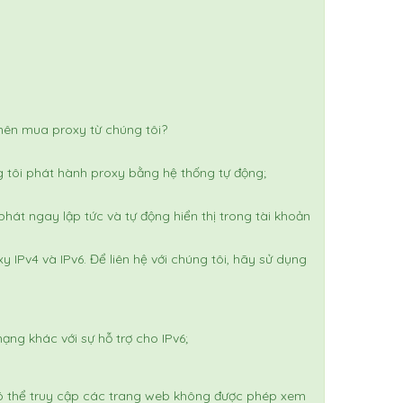
nên mua proxy từ chúng tôi?
 tôi phát hành proxy bằng hệ thống tự động;
át ngay lập tức và tự động hiển thị trong tài khoản
xy IPv4 và IPv6.
Để liên hệ với chúng tôi, hãy sử dụng
ng khác với sự hỗ trợ cho IPv6;
ó thể truy cập các trang web không được phép xem