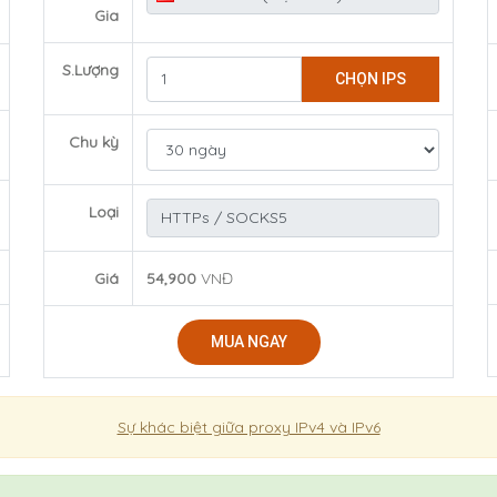
Gia
S.Lượng
CHỌN IPS
Chu kỳ
Loại
Giá
54,900
VNĐ
MUA NGAY
Sự khác biệt giữa proxy IPv4 và IPv6