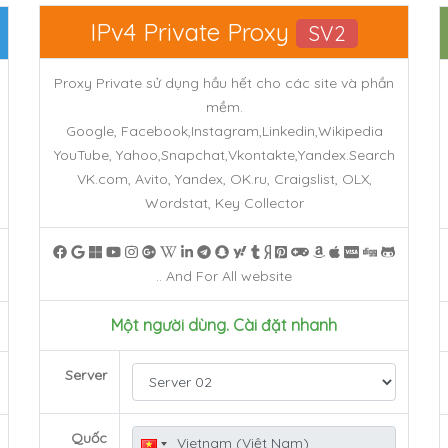
IPv4 Private
Proxy
SV2
Proxy Private sử dụng hầu hết cho các site và phần
mềm.
Google, Facebook,Instagram,Linkedin,Wikipedia
YouTube, Yahoo,Snapchat,Vkontakte,Yandex.Search
VK.com, Avito, Yandex, OK.ru, Craigslist, OLX,
Wordstat, Key Collector
.. And For All website
Một người dùng. Cài đặt nhanh
Server
Quốc