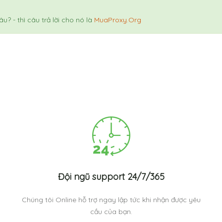
đâu?
- thì câu trả lời cho nó là
MuaProxy.Org
Đội ngũ support 24/7/365
Chúng tôi Online hỗ trợ ngay lập tức khi nhận được yêu
cầu của bạn.