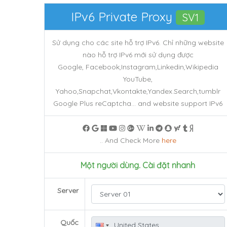
IPv6 Private
Proxy
SV1
Sử dụng cho các site hỗ trợ IPv6. Chỉ những website
nào hỗ trợ IPv6 mới sử dụng được
Google, Facebook,Instagram,Linkedin,Wikipedia
YouTube,
Yahoo,Snapchat,Vkontakte,Yandex.Search,tumblr
Google Plus reCaptcha... and website support IPv6
.. And Check More
here
Một người dùng. Cài đặt nhanh
Server
Quốc