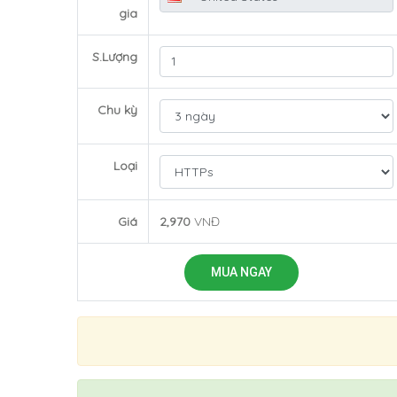
gia
S.Lượng
Chu kỳ
Loại
Giá
2,970
VNĐ
MUA NGAY