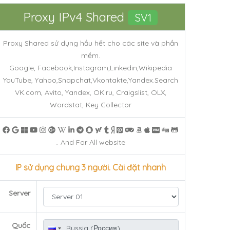
Proxy IPv4 Shared
SV1
Proxy Shared sử dụng hầu hết cho các site và phần
mềm.
Google, Facebook,Instagram,Linkedin,Wikipedia
YouTube, Yahoo,Snapchat,Vkontakte,Yandex.Search
VK.com, Avito, Yandex, OK.ru, Craigslist, OLX,
Wordstat, Key Collector
.. And For All website
IP sử dụng chung 3 người. Cài đặt nhanh
Server
Quốc