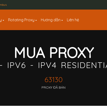
lumbus
xy
Rotating Proxy
Hướng dẫn
Liên hệ
MUA PROXY
- IPV6 - IPV4 RESIDENT
63130
PROXY ĐÃ BÁN